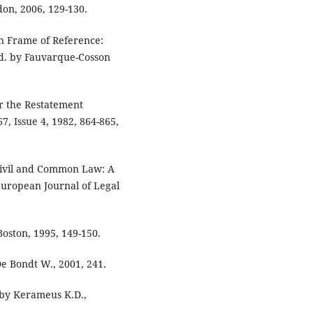
don, 2006, 129-130.
n Frame of Reference:
Ed. by Fauvarque-Cosson
r the Restatement
7, Issue 4, 1982, 864-865,
 Civil and Common Law: A
 European Journal of Legal
Boston, 1995, 149-150.
De Bondt W., 2001, 241.
 by Kerameus K.D.,