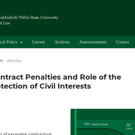
ical Policy
Current
Archives
Announcements
Contact
AW
/
Articles
ntract Penalties and Role of the
tection of Civil Interests
n of excessive contractual