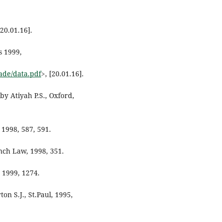
[20.01.16].
s 1999,
made/data.pdf
>, [20.01.16].
by Atiyah P.S., Oxford,
 1998, 587, 591.
ench Law, 1998, 351.
, 1999, 1274.
on S.J., St.Paul, 1995,