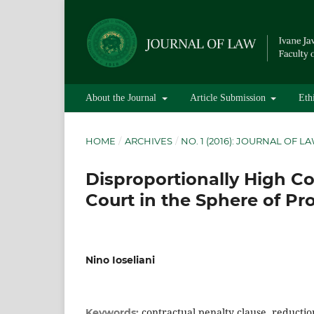
About the Journal
Article Submission
Eth
HOME
/
ARCHIVES
/
NO. 1 (2016): JOURNAL OF L
Disproportionally High Co
Court in the Sphere of Pro
Nino Ioseliani
contractual penalty clause, reductio
Keywords: