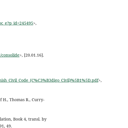
doc_e?p_id=245495
>,
1/consolide
>, [20.01.16].
panish_Civil_Code_(C%C3%B3digo_Civil)%5B1%5D.pdf
>,
f H., Thomas R., Curry-
tion, Book 4, transl. by
91, 49.