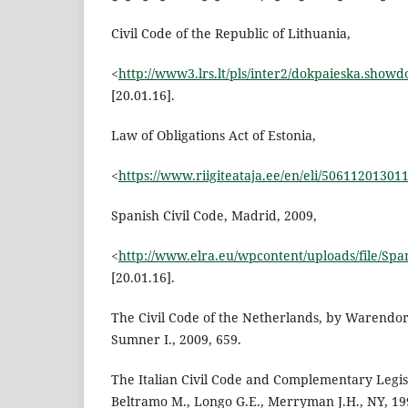
Civil Code of the Republic of Lithuania,
<
http://www3.lrs.lt/pls/inter2/dokpaieska.show
[20.01.16].
Law of Obligations Act of Estonia,
<
https://www.riigiteataja.ee/en/eli/50611201301
Spanish Civil Code, Madrid, 2009,
<
http://www.elra.eu/wpcontent/uploads/file/S
[20.01.16].
The Civil Code of the Netherlands, by Warendor
Sumner I., 2009, 659.
The Italian Civil Code and Complementary Legisla
Beltramo M., Longo G.E., Merryman J.H., NY, 19