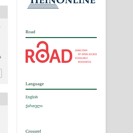
y
Road
.
i
Language
English
ქართული
Crossref