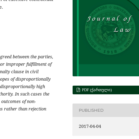
e.
greed between the parties,
 or improper fulfillment of
nalty clause
in civil
opes of disproportionally
 disproportionally high
PDF (ᲥᲐᲠᲗᲣᲚᲘ)
thority. In such cases the
e outcomes of non-
ns rather than rejection
PUBLISHED
2017-04-04