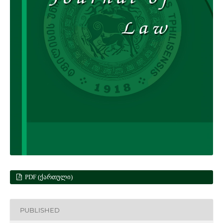
PDF (ᲥᲐᲠᲗᲣᲚᲘ)
PUBLISHED