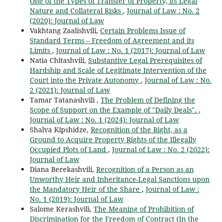
One of the Types of Transfer of Property, its Legal
Nature and Collateral Risks
,
Journal of Law : No. 2
(2020): Journal of Law
Vakhtang Zaalishvili,
Certain Problems Issue of
Standard Terms – Freedom of Agreement and its
Limits
,
Journal of Law : No. 1 (2017): Journal of Law
Natia Chitashvili,
Substantive Legal Prerequisites of
Hardship and Scale of Legitimate Intervention of the
Court into the Private Autonomy
,
Journal of Law : No.
2 (2021): Journal of Law
Tamar Tatanashvili ,
The Problem of Defining the
Scope of Support on the Example of "Daily Deals".
,
Journal of Law : No. 1 (2024): Journal of Law
Shalva Kipshidze,
Recognition of the Right, as a
Ground to Acquire Property Rights of the Illegally
Occupied Plots of Land
,
Journal of Law : No. 2 (2022):
Journal of Law
Diana Berekashvili,
Recognition of a Person as an
Unworthy Heir and Inheritance-Legal Sanctions upon
the Mandatory Heir of the Share
,
Journal of Law :
No. 1 (2019): Journal of Law
Salome Kerashvili,
The Meaning of Prohibition of
Discrimination for the Freedom of Contract (In the