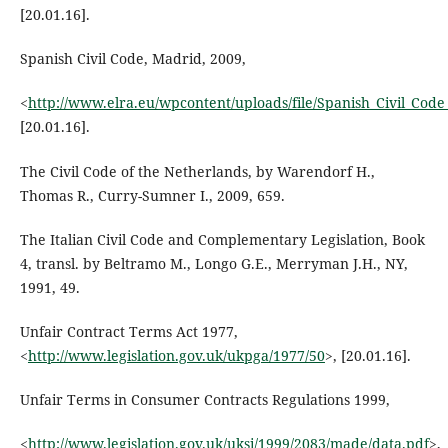
[20.01.16].
Spanish Civil Code, Madrid, 2009,
<
http://www.elra.eu/wpcontent/uploads/file/Spanish_Civil_C
[20.01.16].
The Civil Code of the Netherlands, by Warendorf H.,
Thomas R., Curry-Sumner I., 2009, 659.
The Italian Civil Code and Complementary Legislation, Book
4, transl. by Beltramo M., Longo G.E., Merryman J.H., NY,
1991, 49.
Unfair Contract Terms Act 1977,
<
http://www.legislation.gov.uk/ukpga/1977/50
>, [20.01.16].
Unfair Terms in Consumer Contracts Regulations 1999,
<
http://www.legislation.gov.uk/uksi/1999/2083/made/data.pdf
>,