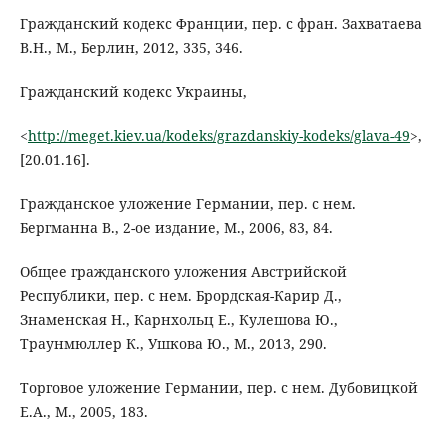
Гражданский кодекс Франции, пер. с фран. Захватаева
В.Н., М., Берлин, 2012, 335, 346.
Гражданский кодекс Украины,
<
http://meget.kiev.ua/kodeks/grazdanskiy-kodeks/glava-49
>,
[20.01.16].
Гражданское уложение Германии, пер. с нем.
Бергманна В., 2-ое издание, М., 2006, 83, 84.
Общее гражданского уложения Австрийской
Республики, пер. с нем. Брордская-Карир Д.,
Знаменская Н., Карнхольц Е., Кулешова Ю.,
Траунмюллер К., Ушкова Ю., М., 2013, 290.
Tорговое уложение Германии, пер. с нем. Дубовицкой
Е.А., М., 2005, 183.