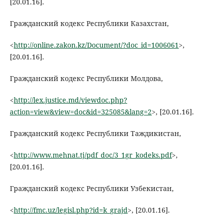
[20.01.16].
Гражданский кодекс Республики Казахстан,
<
http://online.zakon.kz/Document/?doc_id=1006061
>,
[20.01.16].
Гражданский кодекс Республики Молдова,
<
http://lex.justice.md/viewdoc.php?
action=view&view=doc&id=325085&lang=2
>, [20.01.16].
Гражданский кодекс Республики Таждикистан,
<
http://www.mehnat.tj/pdf_doc/3_1gr_kodeks.pdf
>,
[20.01.16].
Гражданский кодекс Республики Узбекистан,
<
http://fmc.uz/legisl.php?id=k_grajd
>, [20.01.16].