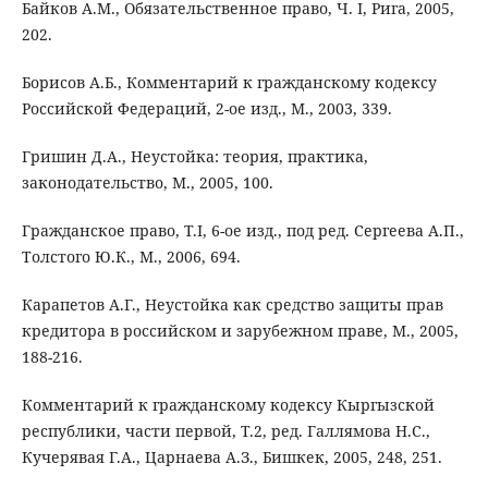
Байков А.М., Обязательственное право, Ч. I, Рига, 2005,
202.
Борисов А.Б., Комментарий к гражданскому кодексу
Российской Федераций, 2-ое изд., М., 2003, 339.
Гришин Д.А., Неустойка: теория, практика,
законодательство, М., 2005, 100.
Гражданское право, Т.I, 6-ое изд., под ред. Сергеева А.П.,
Толстого Ю.К., М., 2006, 694.
Карапетов А.Г., Неустойка как средство защиты прав
кредитора в российском и зарубежном праве, М., 2005,
188-216.
Комментарий к гражданскому кодексу Кыргызской
республики, части первой, Т.2, ред. Галлямова Н.С.,
Кучерявая Г.А., Царнаева А.З., Бишкек, 2005, 248, 251.