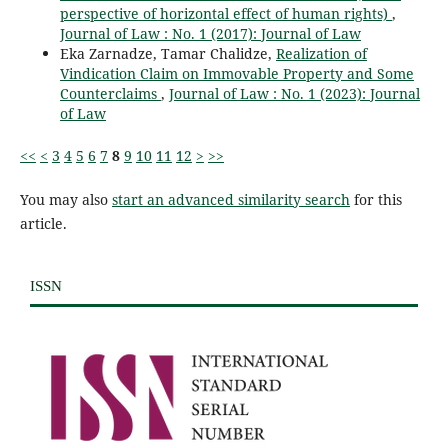
perspective of horizontal effect of human rights)
,
Journal of Law : No. 1 (2017): Journal of Law
Eka Zarnadze, Tamar Chalidze,
Realization of
Vindication Claim on Immovable Property and Some
Counterclaims
,
Journal of Law : No. 1 (2023): Journal
of Law
<<
<
3
4
5
6
7
8
9
10
11
12
>
>>
You may also
start an advanced similarity search
for this
article.
ISSN