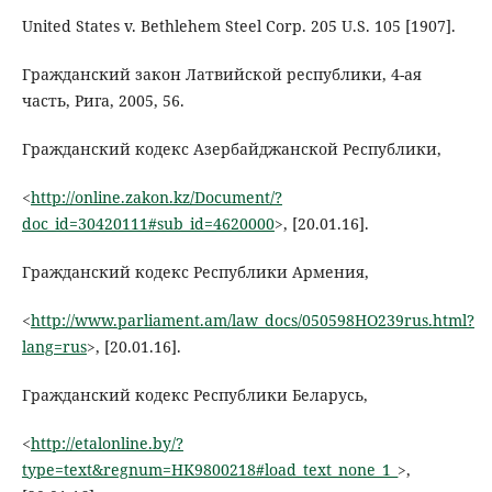
United States v. Bethlehem Steel Corp. 205 U.S. 105 [1907].
Гражданский закон Латвийской республики, 4-ая
часть, Рига, 2005, 56.
Гражданский кодекс Азербайджанской Республики,
<
http://online.zakon.kz/Document/?
doc_id=30420111#sub_id=4620000
>, [20.01.16].
Гражданский кодекс Республики Армения,
<
http://www.parliament.am/law_docs/050598HO239rus.html?
lang=rus
>, [20.01.16].
Гражданский кодекс Республики Беларусь,
<
http://etalonline.by/?
type=text&regnum=HK9800218#load_text_none_1_
>,