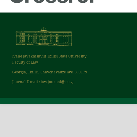
Ivane Javakhishvili Tbilisi State University
Faculty of Law
Georgia, Tbilisi, Chavchavadze Ave. 3, 0179
Journal E-mail : law.journal@tsu.ge