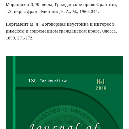
Морандьер Л. Ж. де ла, Гражданское право Франции,
Т.2, пер. с фран. Флейшиц Е. А., М., 1960, 344.
Пергамент М. Я., Договорная неустойка и интерес в
римском и современном гражданском праве, Одесса,
1899, 271-272.