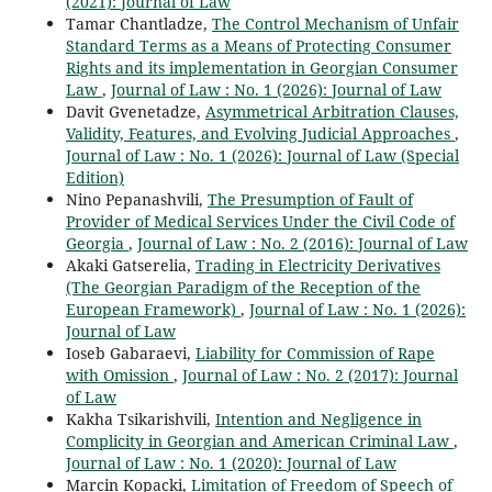
(2021): Journal of Law
Tamar Chantladze,
The Control Mechanism of Unfair
Standard Terms as a Means of Protecting Consumer
Rights and its implementation in Georgian Consumer
Law
,
Journal of Law : No. 1 (2026): Journal of Law
Davit Gvenetadze,
Asymmetrical Arbitration Clauses,
Validity, Features, and Evolving Judicial Approaches
,
Journal of Law : No. 1 (2026): Journal of Law (Special
Edition)
Nino Pepanashvili,
The Presumption of Fault of
Provider of Medical Services Under the Civil Code of
Georgia
,
Journal of Law : No. 2 (2016): Journal of Law
Akaki Gatserelia,
Trading in Electricity Derivatives
(The Georgian Paradigm of the Reception of the
European Framework)
,
Journal of Law : No. 1 (2026):
Journal of Law
Ioseb Gabaraevi,
Liability for Commission of Rape
with Omission
,
Journal of Law : No. 2 (2017): Journal
of Law
Kakha Tsikarishvili,
Intention and Negligence in
Complicity in Georgian and American Criminal Law
,
Journal of Law : No. 1 (2020): Journal of Law
Marcin Kopacki,
Limitation of Freedom of Speech of