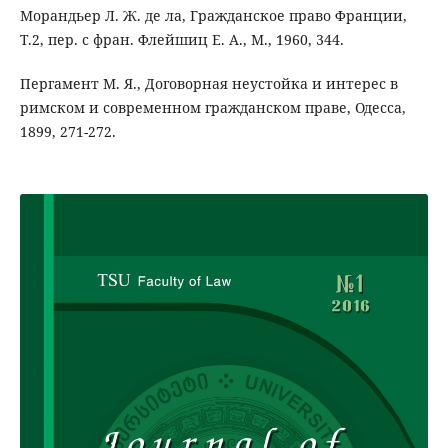
Морандьер Л. Ж. де ла, Гражданское право Франции,
Т.2, пер. с фран. Флейшиц Е. А., М., 1960, 344.
Пергамент М. Я., Договорная неустойка и интерес в
римском и современном гражданском праве, Одесса,
1899, 271-272.