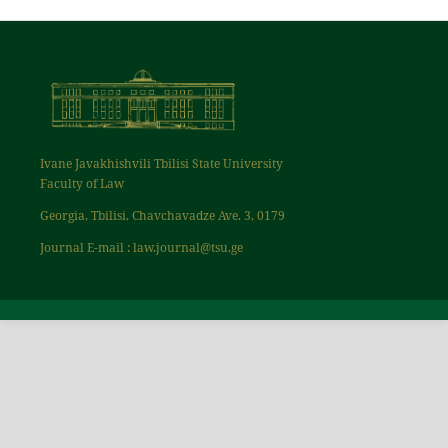
Ivane Javakhishvili Tbilisi State University
Faculty of Law
Georgia, Tbilisi, Chavchavadze Ave. 3, 0179
Journal E-mail : law.journal@tsu.ge