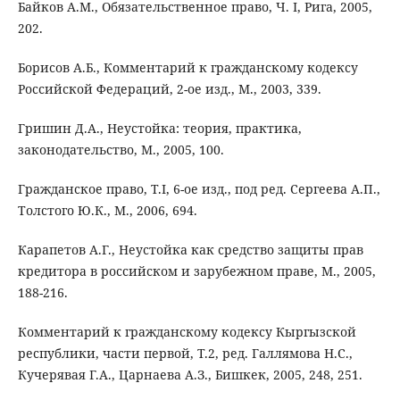
Байков А.М., Обязательственное право, Ч. I, Рига, 2005,
202.
Борисов А.Б., Комментарий к гражданскому кодексу
Российской Федераций, 2-ое изд., М., 2003, 339.
Гришин Д.А., Неустойка: теория, практика,
законодательство, М., 2005, 100.
Гражданское право, Т.I, 6-ое изд., под ред. Сергеева А.П.,
Толстого Ю.К., М., 2006, 694.
Карапетов А.Г., Неустойка как средство защиты прав
кредитора в российском и зарубежном праве, М., 2005,
188-216.
Комментарий к гражданскому кодексу Кыргызской
республики, части первой, Т.2, ред. Галлямова Н.С.,
Кучерявая Г.А., Царнаева А.З., Бишкек, 2005, 248, 251.