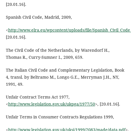
[20.01.16].
Spanish Civil Code, Madrid, 2009,
<
http://www.elra.eu/wpcontent/uploads/file/Spanish_Civil_C
[20.01.16].
The Civil Code of the Netherlands, by Warendorf H.,
Thomas R., Curry-Sumner I., 2009, 659.
The Italian Civil Code and Complementary Legislation, Book
4, transl. by Beltramo M., Longo G.E., Merryman J.H., NY,
1991, 49.
Unfair Contract Terms Act 1977,
<
http://www.legislation.gov.uk/ukpga/1977/50
>, [20.01.16].
Unfair Terms in Consumer Contracts Regulations 1999,
<
http://www.legislation.gov.uk/uksi/1999/2083/made/data.pdf
>,