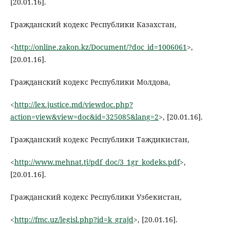
[20.01.16].
Гражданский кодекс Республики Казахстан,
<
http://online.zakon.kz/Document/?doc_id=1006061
>,
[20.01.16].
Гражданский кодекс Республики Молдова,
<
http://lex.justice.md/viewdoc.php?
action=view&view=doc&id=325085&lang=2
>, [20.01.16].
Гражданский кодекс Республики Таждикистан,
<
http://www.mehnat.tj/pdf_doc/3_1gr_kodeks.pdf
>,
[20.01.16].
Гражданский кодекс Республики Узбекистан,
<
http://fmc.uz/legisl.php?id=k_grajd
>, [20.01.16].