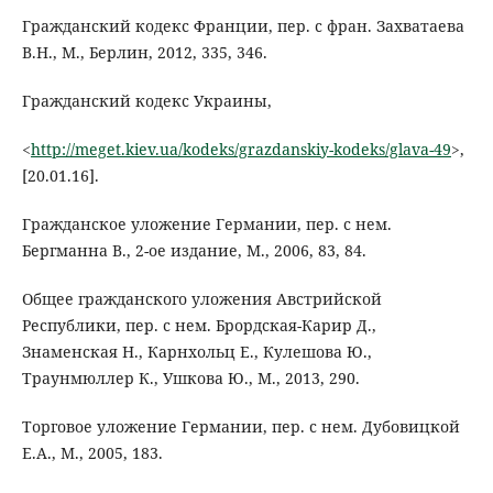
Гражданский кодекс Франции, пер. с фран. Захватаева
В.Н., М., Берлин, 2012, 335, 346.
Гражданский кодекс Украины,
<
http://meget.kiev.ua/kodeks/grazdanskiy-kodeks/glava-49
>,
[20.01.16].
Гражданское уложение Германии, пер. с нем.
Бергманна В., 2-ое издание, М., 2006, 83, 84.
Общее гражданского уложения Австрийской
Республики, пер. с нем. Брордская-Карир Д.,
Знаменская Н., Карнхольц Е., Кулешова Ю.,
Траунмюллер К., Ушкова Ю., М., 2013, 290.
Tорговое уложение Германии, пер. с нем. Дубовицкой
Е.А., М., 2005, 183.