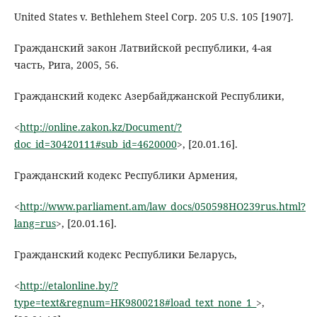
United States v. Bethlehem Steel Corp. 205 U.S. 105 [1907].
Гражданский закон Латвийской республики, 4-ая
часть, Рига, 2005, 56.
Гражданский кодекс Азербайджанской Республики,
<
http://online.zakon.kz/Document/?
doc_id=30420111#sub_id=4620000
>, [20.01.16].
Гражданский кодекс Республики Армения,
<
http://www.parliament.am/law_docs/050598HO239rus.html?
lang=rus
>, [20.01.16].
Гражданский кодекс Республики Беларусь,
<
http://etalonline.by/?
type=text&regnum=HK9800218#load_text_none_1_
>,