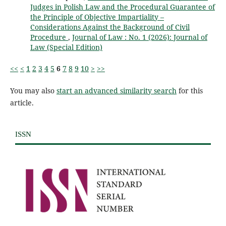
Judges in Polish Law and the Procedural Guarantee of
the Principle of Objective Impartiality –
Considerations Against the Background of Civil
Procedure
,
Journal of Law : No. 1 (2026): Journal of
Law (Special Edition)
<<
<
1
2
3
4
5
6
7
8
9
10
>
>>
You may also
start an advanced similarity search
for this
article.
ISSN